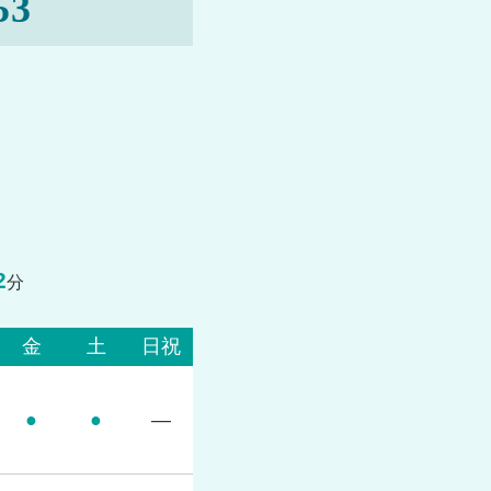
53
2
分
金
土
日祝
●
●
―