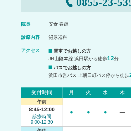
0855-23-53
院長
安食 春輝
診療内容
泌尿器科
アクセス
電車でお越しの方
12
JR山陰本線 浜田駅から徒歩
分
バスでお越しの方
浜田市営バス 上朝日町バス停から徒歩
受付時間
月
火
水
木
午前
8:45-12:00
●
●
●
―
診療時間
9:00-12:30
午後