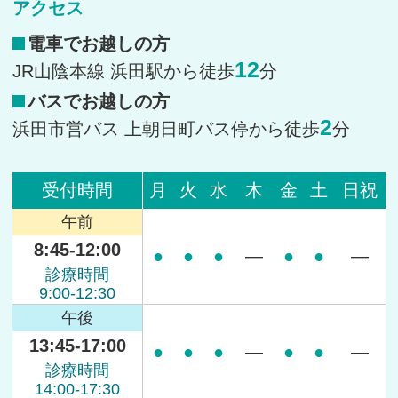
アクセス
電車でお越しの方
12
JR山陰本線 浜田駅から徒歩
分
バスでお越しの方
2
浜田市営バス 上朝日町バス停から徒歩
分
受付時間
月
火
水
木
金
土
日祝
午前
8:45-12:00
●
●
●
―
●
●
―
診療時間
9:00-12:30
午後
13:45-17:00
●
●
●
―
●
●
―
診療時間
14:00-17:30