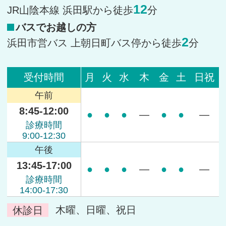
12
JR山陰本線 浜田駅から徒歩
分
バスでお越しの方
2
浜田市営バス 上朝日町バス停から徒歩
分
受付時間
月
火
水
木
金
土
日祝
午前
8:45-12:00
●
●
●
―
●
●
―
診療時間
9:00-12:30
午後
13:45-17:00
●
●
●
―
●
●
―
診療時間
14:00-17:30
休診日
木曜、日曜、祝日